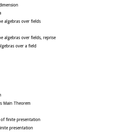
dimension
a
ude par fibres; Noetherian case
pe algebras over fields
n
pe algebras over fields, reprise
lgebras over a field
m
ki's Main Theorem
of finite presentation
 for factoriality
inite presentation
reference