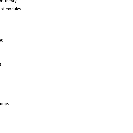
ion theory
 of modules
es
s
roups
s
gular sequences