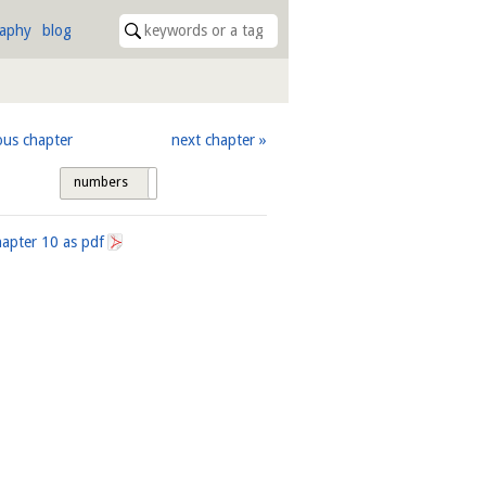
raphy
blog
ous chapter
next chapter
numbers
tags
hapter
10
as pdf