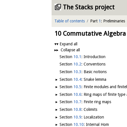
The Stacks project
Table of contents
Part
1
: Preliminaries
10
Commutative Algebra
Expand all
Collapse all
Section
10.1
: Introduction
Section
10.2
: Conventions
Section
10.3
: Basic notions
Section
10.4
: Snake lemma
Lemma
10.4.1
Section
10.5
: Finite modules and finit
reference
Definition
10.5.1
Section
10.6
: Ring maps of finite type 
Lemma
Definition
10.5.2
10.6.1
Section
10.7
: Finite ring maps
Lemma
Lemma
Definition
10.5.3
10.6.2
10.7.1
Section
10.8
: Colimits
Lemma
Lemma
Lemma
Definition
10.5.4
10.6.3
10.7.2
10.8.1
Section
10.9
: Localization
slogan
Lemma
Lemma
Lemma
Lemma
Definition
10.5.5
10.6.4
10.7.3
10.8.2
10.9.1
Section
10.10
: Internal Hom