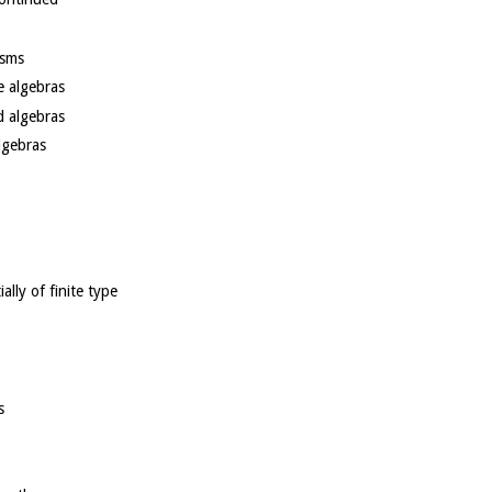
isms
le algebras
d algebras
algebras
on of flatness
lly of finite type
n theorem
s