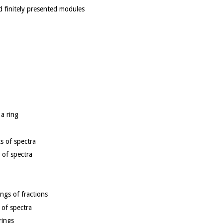
nd finitely presented modules
logan
 a ring
ommute with colimits
a
s of spectra
historical remark
reference
of spectra
ings of fractions
 of spectra
rings