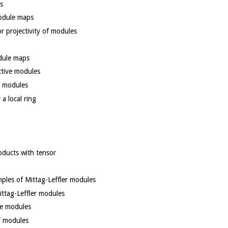
es
module maps
for projectivity of modules
odule maps
ective modules
of modules
m
 a local ring
roducts with tensor
ples of Mittag-Leffler modules
ttag-Leffler modules
ive modules
f modules