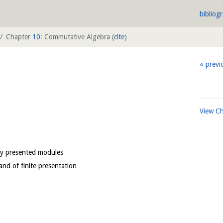
bibliog
Chapter
10
: Commutative Algebra
(
cite
)
previ
View C
ely presented modules
and of finite presentation