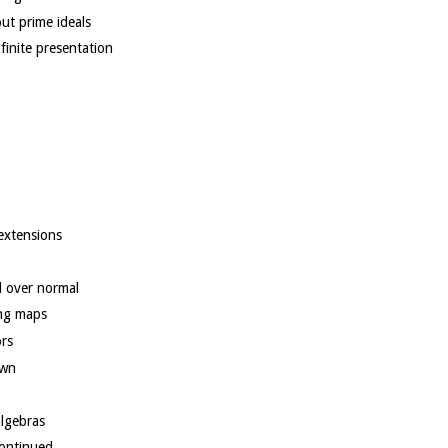
ut prime ideals
finite presentation
ensatz
 extensions
l over normal
eorem
ing maps
ors
own
algebras
continued